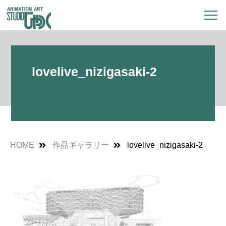
lovelive_nizigasaki-2
HOME
作品ギャラリー
lovelive_nizigasaki-2