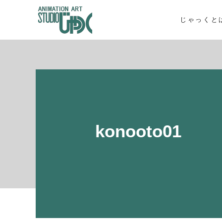
じゃっくと
konooto01